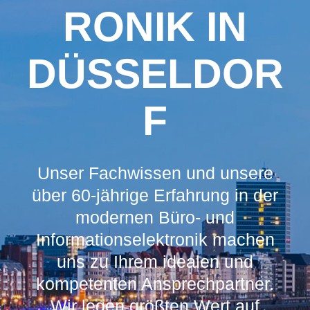
RONIK IN
DÜSSELDOR
F
Unser Fachwissen und unsere
über 60-jährige Erfahrung in der
modernen Büro- und
Informationselektronik machen
uns zu Ihrem idealen und
kompetenten Ansprechpartner.
Wir legen größten Wert auf